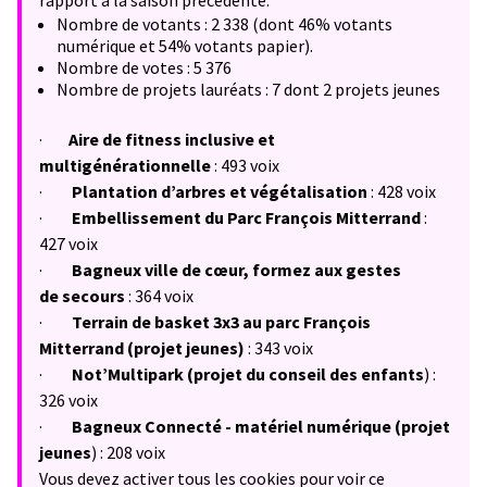
rapport à la saison précédente.
Nombre de votants : 2 338 (dont 46% votants
numérique et 54% votants papier).
Nombre de votes : 5 376
Nombre de projets lauréats : 7 dont 2 projets jeunes
·
Aire de fitness inclusive et
multigénérationnelle
: 493 voix
·
Plantation d’arbres et végétalisation
:
428 voix
·
Embellissement du Parc François Mitterrand
:
427 voix
·
Bagneux ville de cœur, formez aux gestes
de
secours
: 364 voix
·
Terrain de basket 3x3 au parc François
Mitterrand (projet jeunes)
: 343 voix
·
Not’Multipark (projet du conseil des enfants
) :
326 voix
·
Bagneux Connecté - matériel numérique (projet
jeunes
) : 208 voix
Vous devez activer tous les cookies pour voir ce