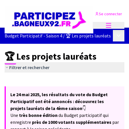
Se connecter
Menu princi
Menu p
Budget Participatif - Saison 4
/
🏆 Les projets lauréats
🏆 Les projets lauréats
Filtrer et rechercher
Passer la carte
Leaflet
|
©
OpenStreetMap
contributors
L'élément suivant est une carte qui présente les éléments de cet
+
Le 24 mai 2025, les résultats du vote du Budget
−
Participatif ont été annoncés : découvrez les
projets lauréats de la 4ème saison
👇
Une
très bonne édition
du Budget participatif qui
enregistre
près de 1000 votants supplémentaires
par