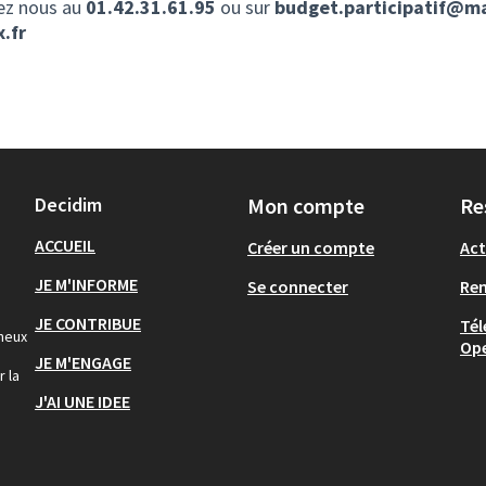
ez nous au
01.42.31.61.95
ou sur
budget.participatif@ma
.fr
Decidim
Mon compte
Re
ACCUEIL
Créer un compte
Act
JE M'INFORME
Se connecter
Re
JE CONTRIBUE
Tél
gneux
Op
JE M'ENGAGE
r la
J'AI UNE IDEE