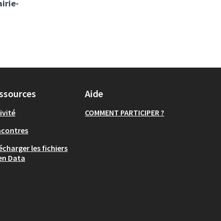
irie-
ssources
Aide
ivité
COMMENT PARTICIPER ?
ncontres
écharger les fichiers
en Data