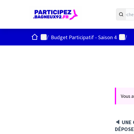
ACCUEIL
Menu principal
Menu u
/
Budget Participatif - Saison 4
/
Vous a
🔈 UNE 
DÉPOSE