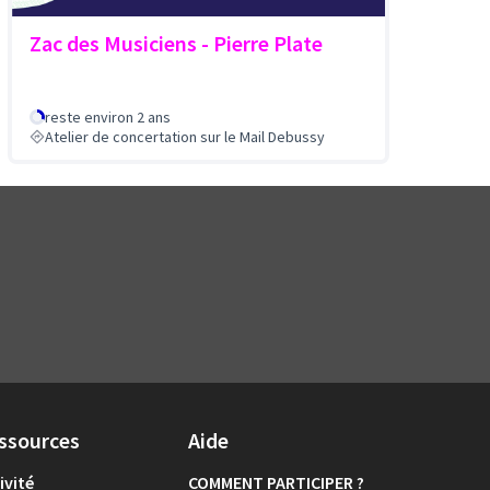
Zac des Musiciens - Pierre Plate
reste environ 2 ans
Atelier de concertation sur le Mail Debussy
ssources
Aide
ivité
COMMENT PARTICIPER ?