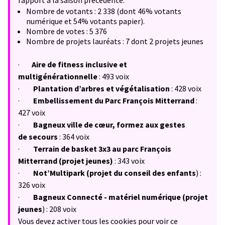
rapport à la saison précédente.
Nombre de votants : 2 338 (dont 46% votants
numérique et 54% votants papier).
Nombre de votes : 5 376
Nombre de projets lauréats : 7 dont 2 projets jeunes
·
Aire de fitness inclusive et
multigénérationnelle
: 493 voix
·
Plantation d’arbres et végétalisation
:
428 voix
·
Embellissement du Parc François Mitterrand
:
427 voix
·
Bagneux ville de cœur, formez aux gestes
de
secours
: 364 voix
·
Terrain de basket 3x3 au parc François
Mitterrand (projet jeunes)
: 343 voix
·
Not’Multipark (projet du conseil des enfants
) :
326 voix
·
Bagneux Connecté - matériel numérique (projet
jeunes
) : 208 voix
Vous devez activer tous les cookies pour voir ce