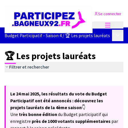
Se connecter
Menu princi
Menu p
Budget Participatif - Saison 4
/
🏆 Les projets lauréats
🏆 Les projets lauréats
Filtrer et rechercher
Passer la carte
Leaflet
|
©
OpenStreetMap
contributors
L'élément suivant est une carte qui présente les éléments de cet
+
Le 24 mai 2025, les résultats du vote du Budget
−
Participatif ont été annoncés : découvrez les
projets lauréats de la 4ème saison
👇
Une
très bonne édition
du Budget participatif qui
enregistre
près de 1000 votants supplémentaires
par