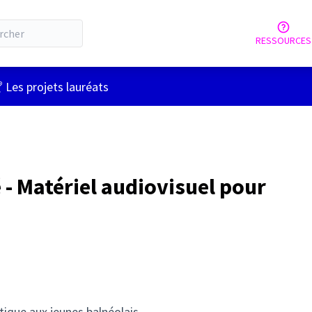
RESSOURCES
tilisateur
 Les projets lauréats
- Matériel audiovisuel pour
stique aux jeunes balnéolais