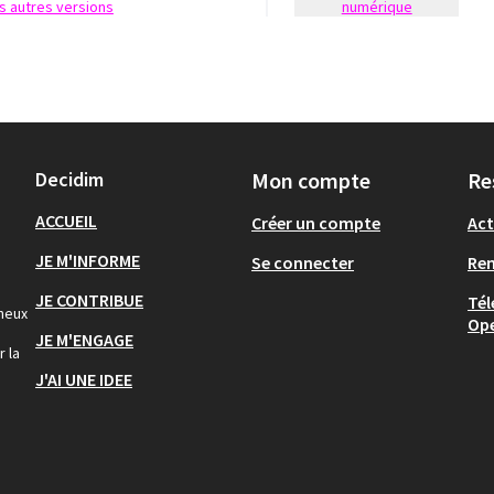
les autres versions
numérique
Decidim
Mon compte
Re
ACCUEIL
Créer un compte
Act
JE M'INFORME
Se connecter
Re
JE CONTRIBUE
Tél
gneux
Op
JE M'ENGAGE
r la
J'AI UNE IDEE