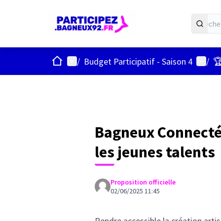
ACCUEIL
Menu principal
Menu u
/
Budget Participatif - Saison 4
/
🏆
Bagneux Connecté 
les jeunes talents
Proposition officielle
02/06/2025 11:45
Rendre accessible la création arti