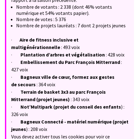
rapport à la saison précédente.
Nombre de votants : 2 338 (dont 46% votants
numérique et 54% votants papier).
Nombre de votes : 5 376
Nombre de projets lauréats : 7 dont 2 projets jeunes
·
Aire de fitness inclusive et
multigénérationnelle
: 493 voix
·
Plantation d’arbres et végétalisation
:
428 voix
·
Embellissement du Parc François Mitterrand
:
427 voix
·
Bagneux ville de cœur, formez aux gestes
de
secours
: 364 voix
·
Terrain de basket 3x3 au parc François
Mitterrand (projet jeunes)
: 343 voix
·
Not’Multipark (projet du conseil des enfants
) :
326 voix
·
Bagneux Connecté - matériel numérique (projet
jeunes
) : 208 voix
Vous devez activer tous les cookies pour voir ce