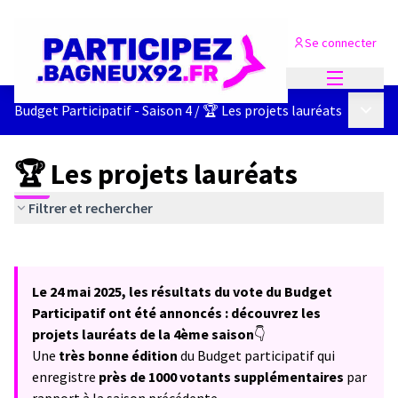
Se connecter
Menu princi
Menu p
Budget Participatif - Saison 4
/
🏆 Les projets lauréats
🏆 Les projets lauréats
Filtrer et rechercher
Passer la carte
Leaflet
|
©
OpenStreetMap
contributors
L'élément suivant est une carte qui présente les éléments de cet
+
Le 24 mai 2025, les résultats du vote du Budget
−
Participatif ont été annoncés : découvrez les
projets lauréats de la 4ème saison
👇
Une
très bonne édition
du Budget participatif qui
enregistre
près de 1000 votants supplémentaires
par