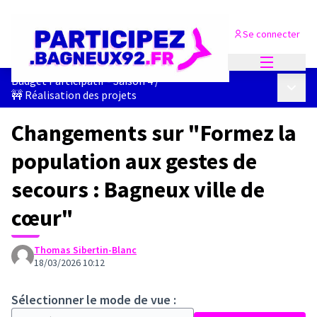
Se connecter
Menu princi
Budget Participatif - Saison 4
/
Menu p
🚧 Réalisation des projets
Changements sur "Formez la
population aux gestes de
secours : Bagneux ville de
cœur"
Thomas Sibertin-Blanc
18/03/2026 10:12
Sélectionner le mode de vue :