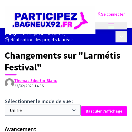
Se connecter
Menu princi
Budget Participatif - saison 3
/
Menu p
🚧 Réalisation des projets lauréats
Changements sur "Larmétis
Festival"
Thomas Sibertin-Blanc
23/02/2023 14:36
Sélectionner le mode de vue :
Basculer l’affichage
Avancement