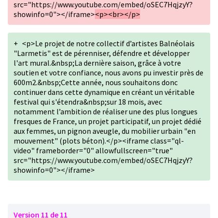
src="https://www.youtube.com/embed/oSEC7HqjzyY?
showinfo=0"></iframe>
<p><br></p>
+
<p>Le projet de notre collectif d’artistes Balnéolais
"Larmetis" est de pérenniser, défendre et développer
l'art mural.&nbsp;La dernière saison, grâce à votre
soutien et votre confiance, nous avons pu investir près de
600m2.&nbsp;Cette année, nous souhaitons donc
continuer dans cette dynamique en créant un véritable
festival qui s'étendra&nbsp;sur 18 mois, avec
notamment l’ambition de réaliser une des plus longues
fresques de France, un projet participatif, un projet dédié
aux femmes, un pignon aveugle, du mobilier urbain "en
mouvement" (plots béton).</p><iframe class="ql-
video" frameborder="0" allowfullscreen="true"
src="https://www.youtube.com/embed/oSEC7HqjzyY?
showinfo=0"></iframe>
Version 11 de 11