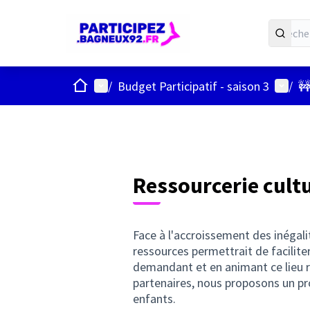
ACCUEIL
Menu principal
Menu u
/
Budget Participatif - saison 3
/
🚧
Ressourcerie cultu
Face à l'accroissement des inégalit
ressources permettrait de faciliter 
demandant et en animant ce lieu re
partenaires, nous proposons un pro
enfants.