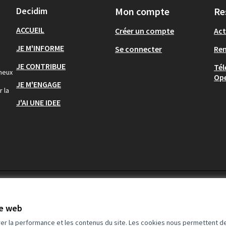
Decidim
Mon compte
Re
ACCUEIL
Créer un compte
Act
JE M'INFORME
Se connecter
Re
JE CONTRIBUE
Tél
gneux
Op
JE M'ENGAGE
r la
J'AI UNE IDEE
te web
rer la performance et les contenus du site. Les cookies nous permettent de