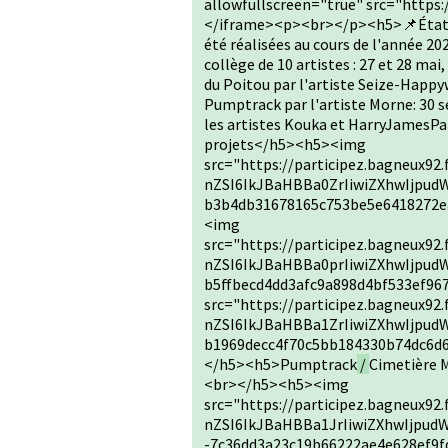
allowfullscreen="true" src="htt
</iframe><p><br></p><h5>📌État d
été réalisées au cours de l'année 2
collège de 10 artistes : 27 et 28 mai,
du Poitou par l'artiste Seize-Happ
Pumptrack par l'artiste Morne: 30 
les artistes Kouka et HarryJamesPa
projets</h5><h5><img
src="https://participez.bagneux92
nZSI6IkJBaHBBa0ZrIiwiZXhwIjpudW
b3b4db31678165c753be5e6418272e
<img
src="https://participez.bagneux92
nZSI6IkJBaHBBa0prIiwiZXhwIjpudW
b5ffbecd4dd3afc9a898d4bf533ef96
src="https://participez.bagneux92
nZSI6IkJBaHBBa1ZrIiwiZXhwIjpudW
b1969decc4f70c5bb184330b74dc6d6
</h5><h5>Pumptrack
/
Cimetière 
<br></h5><h5><img
src="https://participez.bagneux92
nZSI6IkJBaHBBa1JrIiwiZXhwIjpudW
-7c36dd3a23c19b66222ae4e628ef9f