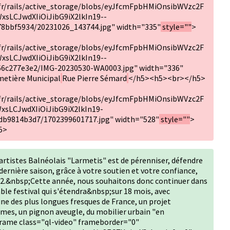
.fr/rails/active_storage/blobs/eyJfcmFpbHMiOnsibWVzc2F
xsLCJwdXIiOiJibG9iX2lkIn19--
78bbf5934/20231026_143744.jpg" width="335"
style=""
>
.fr/rails/active_storage/blobs/eyJfcmFpbHMiOnsibWVzc2F
xsLCJwdXIiOiJibG9iX2lkIn19--
6c277e3e2/IMG-20230530-WA0003.jpg" width="336"
metière Municipal
Rue Pierre Sémard
</h5><h5><br></h5>
.fr/rails/active_storage/blobs/eyJfcmFpbHMiOnsibWVzc2F
xsLCJwdXIiOiJibG9iX2lkIn19-
db9814b3d7/1702399601717.jpg" width="528"
style=""
>
5>
’artistes Balnéolais "Larmetis" est de pérenniser, défendre
ernière saison, grâce à votre soutien et votre confiance,
m2.&nbsp;Cette année, nous souhaitons donc continuer dans
ble festival qui s'étendra&nbsp;sur 18 mois, avec
e des plus longues fresques de France, un projet
emmes, un pignon aveugle, du mobilier urbain "en
rame class="ql-video" frameborder="0"