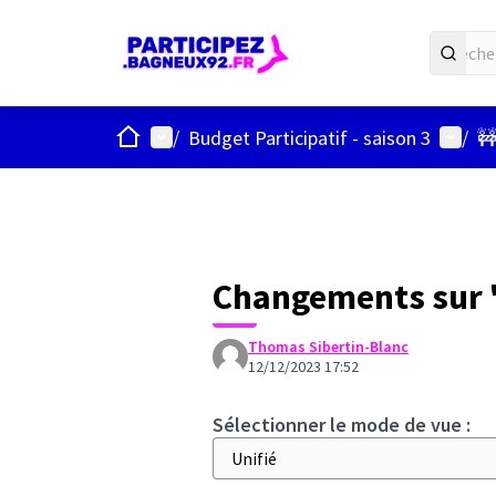
ACCUEIL
Menu principal
Menu u
/
Budget Participatif - saison 3
/
🚧
Changements sur "
Thomas Sibertin-Blanc
12/12/2023 17:52
Sélectionner le mode de vue :