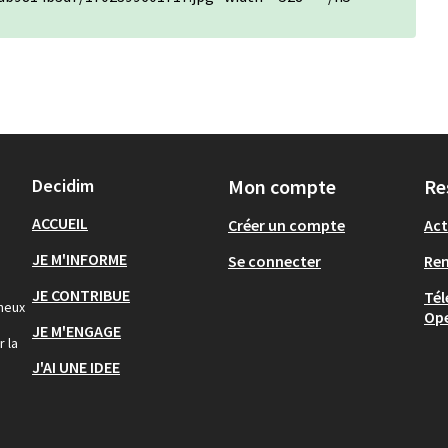
Decidim
Mon compte
Re
ACCUEIL
Créer un compte
Act
JE M'INFORME
Se connecter
Re
JE CONTRIBUE
Tél
gneux
Op
JE M'ENGAGE
r la
J'AI UNE IDEE