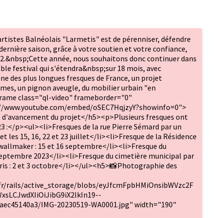
artistes Balnéolais "Larmetis" est de pérenniser, défendre
ernière saison, grâce à votre soutien et votre confiance,
m2.&nbsp;Cette année, nous souhaitons donc continuer dans
ble festival qui s'étendra&nbsp;sur 18 mois, avec
e des plus longues fresques de France, un projet
emmes, un pignon aveugle, du mobilier urbain "en
rame class="ql-video" frameborder="0"
ps://www.youtube.com/embed/oSEC7HqjzyY?showinfo=0">
'avancement du projet</h5><p>Plusieurs fresques ont
023 :</p><ul><li>Fresques de la rue Pierre Sémard par un
 et les 15, 16, 22 et 23 juillet</li><li>Fresque de la Résidence
ywallmaker : 15 et 16 septembre</li><li>Fresque du
septembre 2023</li><li>Fresque du cimetière municipal par
ris : 2 et 3 octobre</li></ul><h5>📸Photographie des
.fr/rails/active_storage/blobs/eyJfcmFpbHMiOnsibWVzc2F
xsLCJwdXIiOiJibG9iX2lkIn19--
ec45140a3/IMG-20230519-WA0001.jpg" width="190"