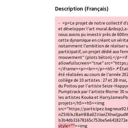
Description (Français)
-
<p>Le projet de notre collectif d’
et développer l'art mural.&nbsp;La d
nous avons pu investir près de 600
cette dynamique en créant un vérita
notamment l’ambition de réaliser un
participatif, un projet dédié aux f
mouvement" (plots béton).</p><if
allowfullscreen="true" src="htt
</iframe><p><br></p><h5>📌État d
été réalisées au cours de l'année 2
collège de 10 artistes : 27 et 28 mai,
du Poitou par l'artiste Seize-Happ
Pumptrack par l'artiste Morne: 30 
les artistes Kouka et HarryJamesPa
projets</h5><h5><img
src="https://participez.bagneux92
nZSI6IkJBaHBBa0ZrIiwiZXhwIjpudW
b3b4db31678165c753be5e6418272ea
style=""
><img