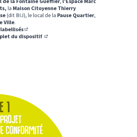
l de la Fontaine Gueffier
,
l’Espace Marc
ts,
la
Maison Citoyenne Thierry
sse
(dit BIJ), le local de la
Pause Quartier
,
e Ville
.
 labellisés
(S'ouvre dans un nouvel onglet)
plet du dispositif
(S'ouvre dans un nouvel onglet)