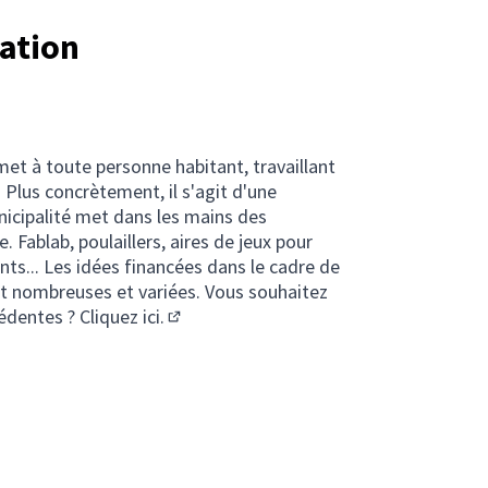
tation
met à toute personne habitant, travaillant
 Plus concrètement, il s'agit d'une
nicipalité met dans les mains des
e. Fablab, poulaillers, aires de jeux pour
nts... Les idées financées dans le cadre de
nt nombreuses et variées. Vous souhaitez
cédentes ?
Cliquez ici.
(S'ouvre dans un nouvel onglet)