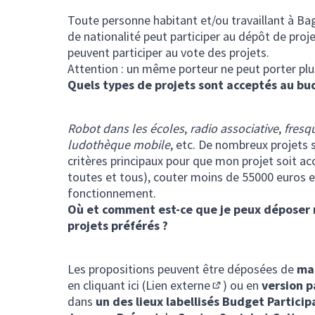
Toute personne habitant et/ou travaillant à Ba
de nationalité peut participer au dépôt de proje
peuvent participer au vote des projets.
Attention : un même porteur ne peut porter plu
Quels types de projets sont acceptés au bud
Robot dans les écoles
,
radio associative
,
fresq
ludothèque mobile
, etc. De nombreux projets s
critères principaux pour que mon projet soit acc
toutes et tous), couter moins de 55000 euros e
fonctionnement.
Où et comment est-ce que je peux déposer 
projets préférés ?
Les propositions peuvent être déposées de
man
en
cliquant ici (Lien externe
) ou en
version p
(Lien externe)
dans
un des lieux labellisés Budget Particip