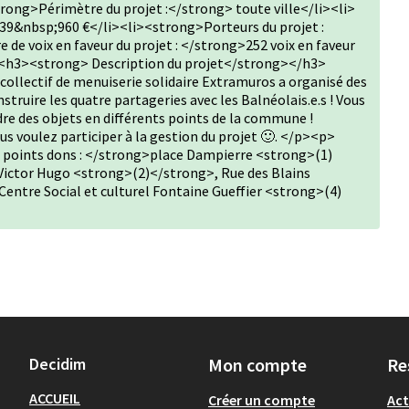
ng>Périmètre du projet :</strong> toute ville</li><li>
39&nbsp;960 €</li><li><strong>Porteurs du projet :
e voix en faveur du projet : </strong>252 voix en faveur
<h3><strong> Description du projet</strong></h3>
 collectif de menuiserie solidaire Extramuros a organisé des
struire les quatre partageries avec les Balnéolais.e.s ! Vous
re des objets en différents points de la commune !
us voulez participer à la gestion du projet 🙂. </p><p>
points dons : </strong>place Dampierre <strong>(1)
 Victor Hugo <strong>(2)</strong>, Rue des Blains
entre Social et culturel Fontaine Gueffier <strong>(4)
Decidim
Mon compte
Re
ACCUEIL
Créer un compte
Act