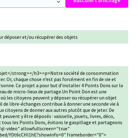
Basculer l’affichage
ur déposer et/ou récupérer des objets
rojet</strong></h3><p>Notre société de consommation
ter. Or, chaque chose n’est pas forcément en fin de vie et
sonne. Ce projet a pour but d’installer 4 Points Dons sur la
eau de micro-lieux de partage.Un Point Don est une
, où les citoyens peuvent y déposer ou récupérer un objet
l de libre-échanges contribue à donner une seconde vie à
x citoyens de donner aux autres plutôt que de jeter. De
euvent y être déposés : vaisselle, jouets, livres, déco,
vec tous les Points Dons, évitons le gaspillage et partageons
ql-video" allowfullscreen="true"
bed/YDt6cCHI1hE?showinfo=0" frameborder="0">