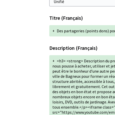
Titre (Français)
+
Des partageries (points dons) po
Description (Français)
+
<h3> <strong> Description du p
nous pousse à acheter, utiliser et je
peut être le bonheur d’une autre per
ville de Bagneux pour former un rés
structure abritée, accessible à tous
librement et gratuitement. Cet outi
des objets en bon état et propose au
nombreux objets encore en bon état p
loisirs, DVD, outils de jardinage. A
tous ensemble.</p><iframe class="
src="https://www.youtube.com/em