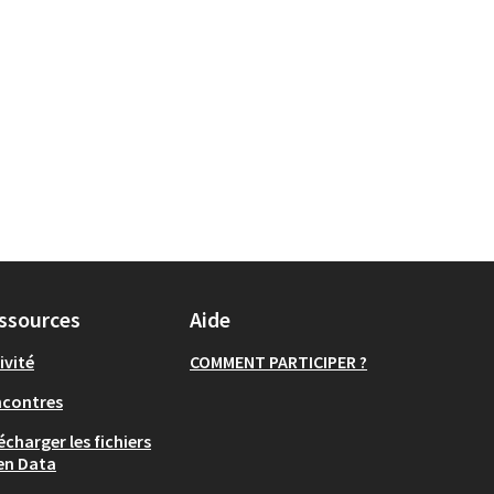
égorie : Transition écologique
ssources
Aide
ivité
COMMENT PARTICIPER ?
ncontres
écharger les fichiers
en Data