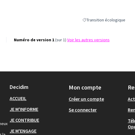
Transition écologique
Filtrer les résultats de la cat
Numéro de version 1
(sur 1)
voir les autres versions
Decidim
Mon compte
Re
ACCUEIL
Créer un compte
Act
JE M'INFORME
Se connecter
Re
JE CONTRIBUE
Tél
gneux
Op
JE M'ENGAGE
r la