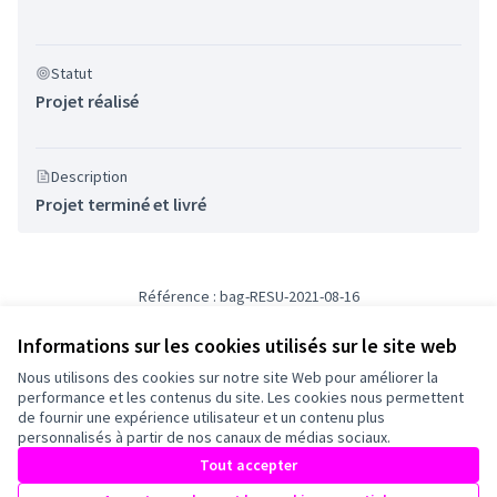
Statut
Projet réalisé
Description
Projet terminé et livré
Référence : bag-RESU-2021-08-16
Numéro de version 1
(sur 1)
voir les autres versions
Informations sur les cookies utilisés sur le site web
Nous utilisons des cookies sur notre site Web pour améliorer la
Conditions d'utilisation
performance et les contenus du site. Les cookies nous permettent
Paramètres des cookies
de fournir une expérience utilisateur et un contenu plus
Mairie de Bagneux sur X
Mairie de Bagneux sur Facebook
Mairie de Bagneux sur Instagram
Mairie de Bagneux sur YouTube
personnalisés à partir de nos canaux de médias sociaux.
(Lien externe)
(Lien externe)
(Lien externe)
(Lien externe)
Tout accepter