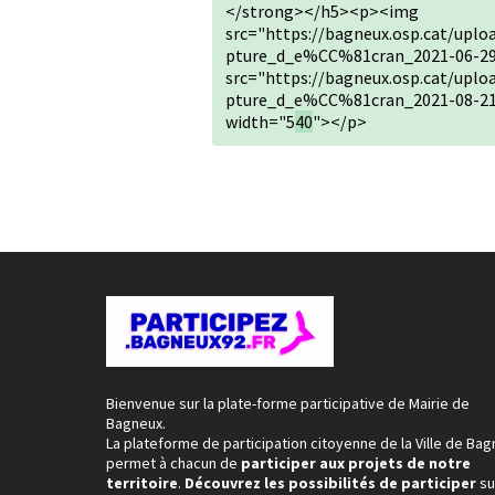
</strong></h5><p><img
src="https://bagneux.osp.cat/upl
pture_d_e%CC%81cran_2021-06-2
src="https://bagneux.osp.cat/upl
pture_d_e%CC%81cran_2021-08-21
width="5
40
"></p>
Bienvenue sur la plate-forme participative de Mairie de
Bagneux.
La plateforme de participation citoyenne de la Ville de Ba
permet à chacun de
participer aux projets de notre
territoire
.
Découvrez les possibilités de participer
su