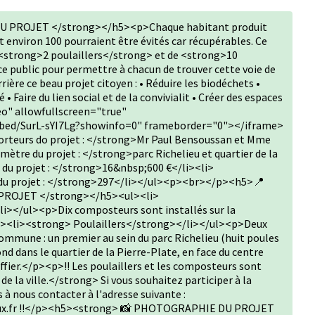
 PROJET </strong></h5><p>Chaque habitant produit
t environ 100 pourraient être évités car récupérables. Ce
e <strong>2 poulaillers</strong> et de <strong>10
 public pour permettre à chacun de trouver cette voie de
rière ce beau projet citoyen : • Réduire les biodéchets •
 Faire du lien social et de la convivialit • Créer des espaces
eo" allowfullscreen="true"
bed/SurL-sYI7Lg?showinfo=0" frameborder="0"></iframe>
teurs do projet : </strong>Mr Paul Bensoussan et Mme
mètre du projet : </strong>parc Richelieu et quartier de la
du projet : </strong>16&nbsp;600 €</li><li>
du projet : </strong>297</li></ul><p><br></p><h5>📍
ROJET </strong></h5><ul><li>
></ul><p>Dix composteurs sont installés sur la
l><li><strong> Poulaillers</strong></li></ul><p>Deux
 commune : un premier au sein du parc Richelieu (huit poules
nd dans le quartier de la Pierre-Plate, en face du centre
effier.</p><p>‼️ Les poulaillers et les composteurs sont
de la ville.</strong> Si vous souhaitez participer à la
s à nous contacter à l'adresse suivante :
eux.fr ‼️</p><h5><strong> 📸 PHOTOGRAPHIE DU PROJET