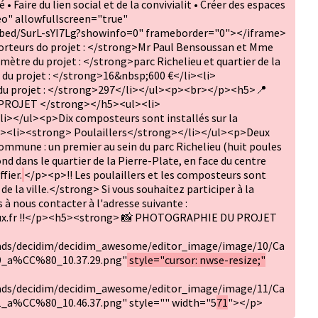
 Faire du lien social et de la convivialit • Créer des espaces
eo" allowfullscreen="true"
bed/SurL-sYI7Lg?showinfo=0" frameborder="0"></iframe>
teurs do projet : </strong>Mr Paul Bensoussan et Mme
mètre du projet : </strong>parc Richelieu et quartier de la
du projet : </strong>16&nbsp;600 €</li><li>
du projet : </strong>297</li></ul><p><br></p><h5>📍
ROJET </strong></h5><ul><li>
></ul><p>Dix composteurs sont installés sur la
l><li><strong> Poulaillers</strong></li></ul><p>Deux
 commune : un premier au sein du parc Richelieu (huit poules
nd dans le quartier de la Pierre-Plate, en face du centre
fier.
</p><p>‼️ Les poulaillers et les composteurs sont
de la ville.</strong> Si vous souhaitez participer à la
s à nous contacter à l'adresse suivante :
ux.fr ‼️</p><h5><strong>
📸 PHOTOGRAPHIE DU PROJET
oads/decidim/decidim_awesome/editor_image/image/10/Ca
9_a%CC%80_10.37.29.png"
style="cursor: nwse-resize;"
oads/decidim/decidim_awesome/editor_image/image/11/Ca
a%CC%80_10.46.37.png" style="" width="5
71
"></p>