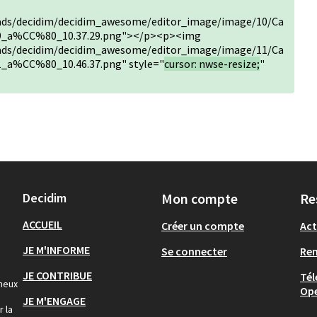
oads/decidim/decidim_awesome/editor_image/image/10/Ca
9_a%CC%80_10.37.29.png"></p><p><img
oads/decidim/decidim_awesome/editor_image/image/11/Ca
_a%CC%80_10.46.37.png" style="
cursor: nwse-resize;
"
Decidim
Mon compte
Re
ACCUEIL
Créer un compte
Act
JE M'INFORME
Se connecter
Re
JE CONTRIBUE
Tél
gneux
Op
JE M'ENGAGE
r la