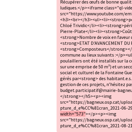
Récupérer des œufs de bonne qualité •
ludiques.</p><iframe class="ql-vid
src="https://www.youtube.com/em
<h3><br></h3><ul><li><strong>por
Chloé Trividic</li><li><strong>péri
Pierre-Plate</li><li><strong>Coût 
<strong>Nombre de voix en faveur 
<strong>ETAT D'AVANCEMENT DU P
<strong>Composteurs</strong></li
commune au lieux suivants :</p><u
poulaillers ont été installés sur la
sur une emprise de 50 m²) et un seco
social et culturel de la Fontaine Guef
gérés par<strong> des habitant.e.s. 
gestion de ces projets, n’hésitez pa
budget.participatif@mairie-bagne
</strong></h5><p><img
src="https://bagneux.osp.cat/upl
pture_d_e%CC%81cran_2021-06-2
width="573"
></p><p><img
src="https://bagneux.osp.cat/upl
pture_d_e%CC%81cran_2021-08-21_