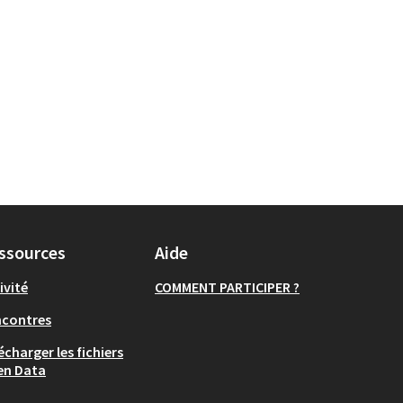
ssources
Aide
ivité
COMMENT PARTICIPER ?
ncontres
écharger les fichiers
en Data