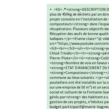
+
<h5>📍<strong>DESCRIPTION DU
plus de 450kg de déchets par an don
projet consiste en l'installation d
composteurs</strong> dans l’espace
récupération. Plusieurs objectifs der
Récupérer des œufs de bonne qualité •
ludiques.</p><iframe class="ql-vid
src="https://www.youtube.com/em
<h3><br></h3><ul><li><strong>por
Chloé Trividic</li><li><strong>péri
Pierre-Plate</li><li><strong>Coût 
<strong>Nombre de voix en faveur 
<strong>ETAT D'AVANCEMENT DU P
<strong>Composteurs</strong></li
commune au lieux suivants :</p><u
poulaillers ont été installés sur la
sur une emprise de 50 m²) et un seco
social et culturel de la Fontaine Gu
gérés par<strong> des habitant.e.s. 
gestion de ces projets, n’hésitez pa
budget.participatif@mairie-bagn