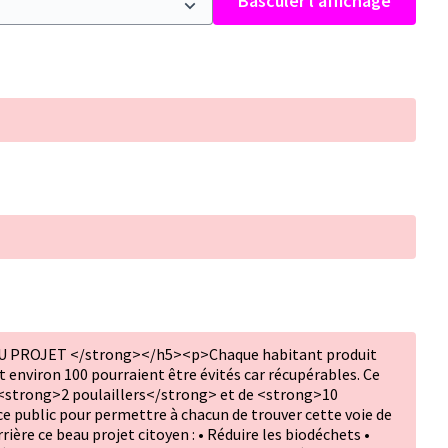
Basculer l’affichage
 PROJET </strong></h5><p>Chaque habitant produit
t environ 100 pourraient être évités car récupérables. Ce
e <strong>2 poulaillers</strong> et de <strong>10
 public pour permettre à chacun de trouver cette voie de
rière ce beau projet citoyen : • Réduire les biodéchets •