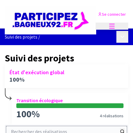
Se connecter
Menu princi
Menu p
Suivi des projets
/
Suivi des projets
État d'exécution global
100%
Transition écologique
100%
4 réalisations
Rechercher des réalisations