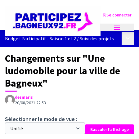
Se connecter
Menu princi
Menu p
Budget Participatif - Saison 1 et 2
/
Suivi des projets
Changements sur "Une
ludomobile pour la ville de
Bagneux"
desmaris
20/08/2021 22:53
Sélectionner le mode de vue :
Basculer l’affichage