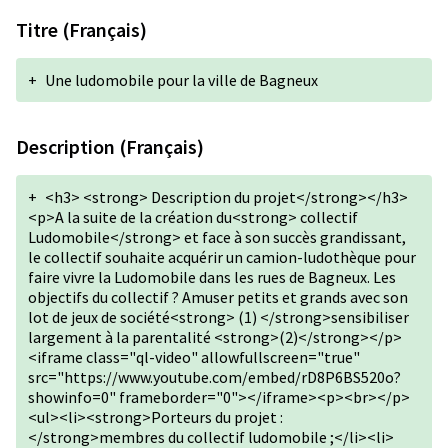
Titre (Français)
+
Une ludomobile pour la ville de Bagneux
Description (Français)
+
<h3> <strong> Description du projet</strong></h3>
<p>A la suite de la création du<strong> collectif
Ludomobile</strong> et face à son succès grandissant,
le collectif souhaite acquérir un camion-ludothèque pour
faire vivre la Ludomobile dans les rues de Bagneux. Les
objectifs du collectif ? Amuser petits et grands avec son
lot de jeux de société<strong> (1) </strong>sensibiliser
largement à la parentalité <strong>(2)</strong></p>
<iframe class="ql-video" allowfullscreen="true"
src="https://www.youtube.com/embed/rD8P6BS520o?
showinfo=0" frameborder="0"></iframe><p><br></p>
<ul><li><strong>Porteurs du projet :
</strong>membres du collectif ludomobile ;</li><li>