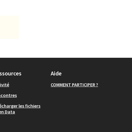
ssources
Aide
ivité
COMMENT PARTICIPER ?
ncontres
écharger les fichiers
en Data