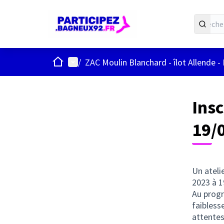
ACCUEIL
Menu principal
/
ZAC Moulin Blanchard - îlot Allende -
Ins
19/
Un ateli
2023 à 1
Au prog
faibless
attentes