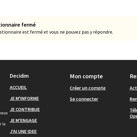
ionnaire fermé
stionnaire est fermé et vous ne pouvez pas y répondre.
Decidim
Mon compte
Re
ACCUEIL
Créer un compte
Act
JE M'INFORME
Se connecter
Re
JE CONTRIBUE
Tél
gneux
Op
JE M'ENGAGE
r la
J'AI UNE IDEE