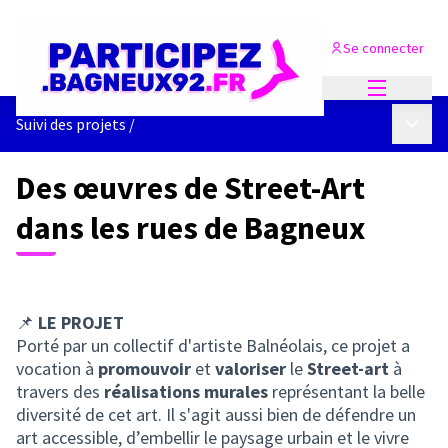
Se connecter
Menu princi
Menu p
Suivi des projets
/
Des œuvres de Street-Art
dans les rues de Bagneux
📌
LE PROJET
Porté par un collectif d'artiste Balnéolais, ce projet a
vocation à
promouvoir
et
valoriser
le
Street-art
à
travers des
réalisations murales
représentant la belle
diversité de cet art. Il s'agit aussi bien de défendre un
art accessible, d’embellir le paysage urbain et le vivre