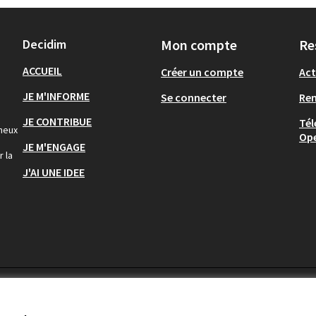
Decidim
Mon compte
Re
ACCUEIL
Créer un compte
Act
JE M'INFORME
Se connecter
Re
JE CONTRIBUE
Tél
gneux
Op
JE M'ENGAGE
r la
J'AI UNE IDEE