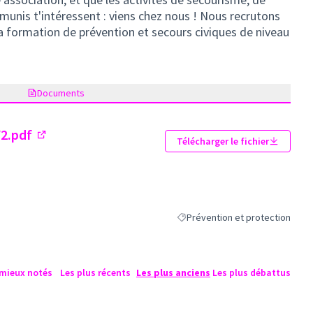
émunis t'intéressent : viens chez nous ! Nous recrutons
a formation de prévention et secours civiques de niveau
Documents
2.pdf
Télécharger le fichier
(Lien externe)
Prévention et protection
Filtrer les résultats de la catégo
 mieux notés
Les plus récents
Les plus anciens
Les plus débattus