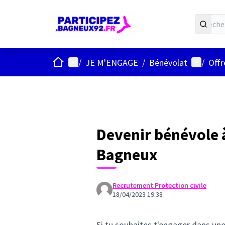
ACCUEIL
Menu principal
Menu uti
/
JE M'ENGAGE
/
Bénévolat
/
Offr
Devenir bénévole à
Bagneux
Recrutement Protection civile
18/04/2023 19:38
Si tu souhaites t'engager dans une