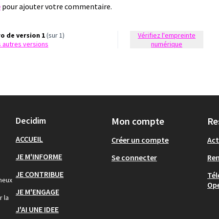
e
pour ajouter votre commentaire.
o de version 1
(sur 1)
Vérifiez l'empreinte
es autres versions
numérique
Decidim
Mon compte
Re
ACCUEIL
Créer un compte
Act
JE M'INFORME
Se connecter
Re
JE CONTRIBUE
Tél
gneux
Op
JE M'ENGAGE
r la
J'AI UNE IDEE