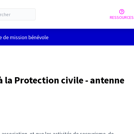
RESSOURCES
lisateur
e de mission bénévole
 la Protection civile - antenne
 association, et que les activités de secourisme, de