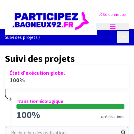
Se connecter
Menu princi
Menu p
Suivi des projets
/
Suivi des projets
État d'exécution global
100%
Transition écologique
100%
4 réalisations
Rechercher des réalisations