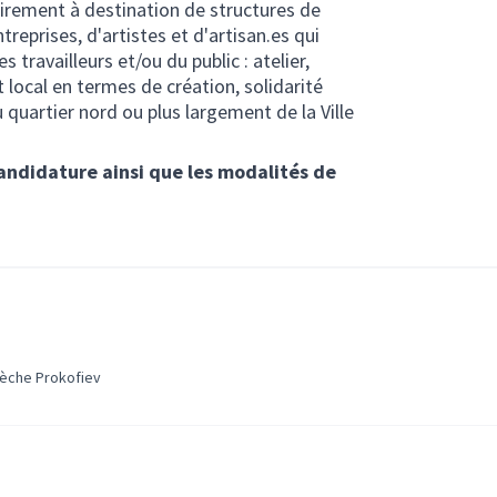
airement à destination de structures de
reprises, d'artistes et d'artisan.es qui
 travailleurs et/ou du public : atelier,
local en termes de création, solidarité
 quartier nord ou plus largement de la Ville
candidature ainsi que les modalités de
en externe)
rèche Prokofiev
ien externe)