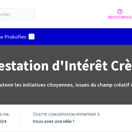
RESSOURCES
Menu utilisateur
he Prokofiev
estation d'Intérêt Cr
utenir les initiatives citoyennes, issues du champ créatif 
E FIN
CETTE CONCERTATION APPARTIENT À
2024
Vous avez une idée ?