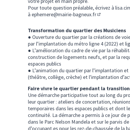
votre projet en main propre.
Pour toute question préalable, écrivez à
lisa.c
à
ephemere@mairie-bagneux.fr
(S'ouvre dans u
Transformation du quartier des Musiciens
● Ouverture du quartier par la créations de vo
par l’implantation du métro ligne 4 (2022) et li
● L’amélioration du cadre de vie par la réhabili
construction de logements neufs, et par la req
espaces publics
● L’animation du quartier par l’implantation et
(théâtre, collège, crèche) et l'implantation d’a
Faire vivre le quartier pendant la transition
Une démarche participative tout au long du proj
leur quartier : ateliers de concertation, réun
temporaires dans les espaces publics et dont l
continuité. La démarche a permis à ce jour de
dans le Parc Nelson Mandela et sur le parvis de l
d’occupant.es pour les rez-de-chaussée de la b