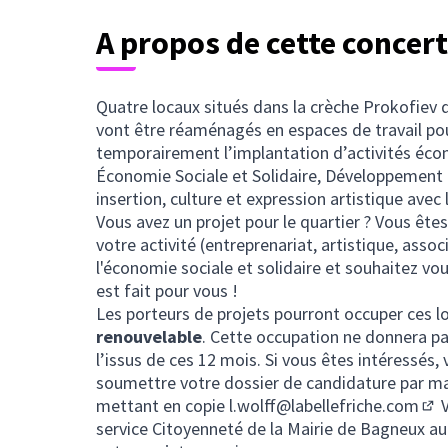
A propos de cette concer
Quatre locaux situés dans la crèche Prokofiev d
vont être réaménagés en espaces de travail pou
temporairement l’implantation d’activités éc
Économie Sociale et Solidaire, Développement du
insertion, culture et expression artistique av
Vous avez un projet pour le quartier ? Vous êtes
votre activité (entreprenariat, artistique, asso
l'économie sociale et solidaire et souhaitez vo
est fait pour vous !
Les porteurs de projets pourront occuper ces 
renouvelable
. Cette occupation ne donnera pas
l’issus de ces 12 mois. Si vous êtes intéressés
soumettre votre dossier de candidature par mai
mettant en copie
l.wolff@labellefriche.com
V
(S'
service Citoyenneté de la Mairie de Bagneux a