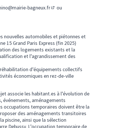
imino@mairie-bagneux.fr
ou
(S'ouvre dans un nouvel onglet)
n nouvel onglet)
ies nouvelles automobiles et piétonnes et
gne 15 Grand Paris Express (fin 2025)
tation des logements existants et la
ualification et l’agrandissement des
 réhabilitation d’équipements collectifs
ctivités économiques en rez-de-ville
et associe les habitant.es à l’évolution de
ions, événements, aménagements
es occupations temporaires doivent être la
 proposer des aménagements transitoires
a piscine, ainsi que la sélection
arre Debussy. L’occupation temporaire de