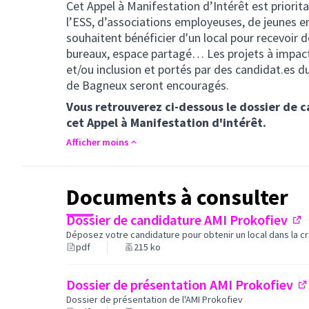
Cet Appel à Manifestation d’Intérêt est priorit
l’ESS, d’associations employeuses, de jeunes ent
souhaitent bénéficier d'un local pour recevoir des
bureaux, espace partagé… Les projets à impact 
et/ou inclusion et portés par des candidat.es du
de Bagneux seront encouragés.
Vous retrouverez ci-dessous le dossier de 
cet Appel à Manifestation d'intérêt.
Afficher moins
Documents à consulter
Dossier de candidature AMI Prokofiev
(Li
Déposez votre candidature pour obtenir un local dans la c
pdf
215 ko
Dossier de présentation AMI Prokofiev
(L
Dossier de présentation de l'AMI Prokofiev