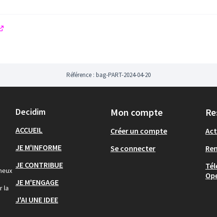
(Lien externe)
Référence : bag-PART-2024-04-20
Decidim
Mon compte
Re
ACCUEIL
Créer un compte
Act
JE M'INFORME
Se connecter
Re
JE CONTRIBUE
Tél
gneux
Op
JE M'ENGAGE
r la
J'AI UNE IDEE