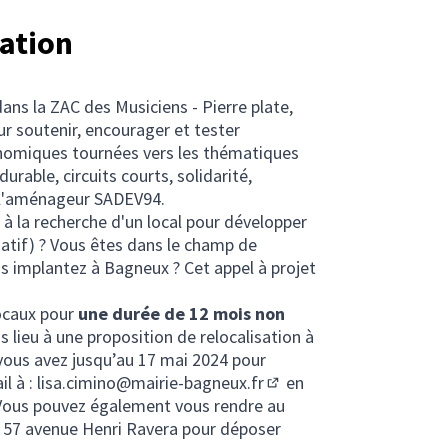
tation
ans la ZAC des Musiciens - Pierre plate,
r soutenir, encourager et tester
onomiques tournées vers les thématiques
rable, circuits courts, solidarité,
ec l'aménageur SADEV94.
 à la recherche d'un local pour développer
ciatif) ? Vous êtes dans le champ de
us implantez à Bagneux ? Cet appel à projet
locaux pour
une durée de 12 mois non
 lieu à une proposition de relocalisation à
, vous avez jusqu’au 17 mai 2024 pour
l à :
lisa.cimino@mairie-bagneux.fr
en
(S'ouvre dans un nouvel 
ous pouvez également vous rendre au
ouvre dans un nouvel onglet)
u 57 avenue Henri Ravera pour déposer