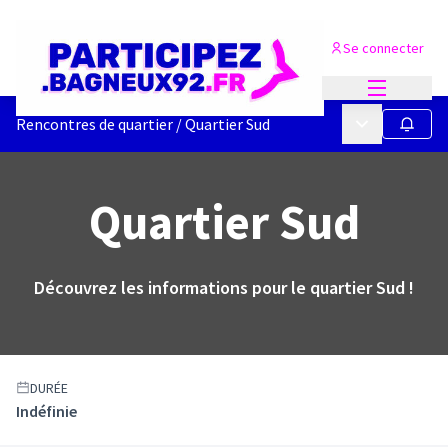
Se connecter
Menu princi
Menu principa
Rencontres de quartier
/
Quartier Sud
Suivre
Quartier Sud
Découvrez les informations pour le quartier Sud !
DURÉE
Indéfinie