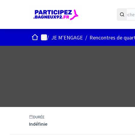
ACCUEIL
Menu principal
/
JE M'ENGAGE
/
Rencontres de quart
DURÉE
Indéfinie