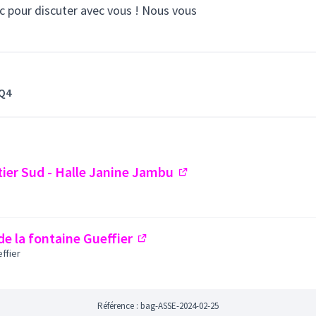
lic pour discuter avec vous ! Nous vous
CQ4
tier Sud - Halle Janine Jambu
(Lien externe)
de la fontaine Gueffier
(Lien externe)
ffier
Référence : bag-ASSE-2024-02-25