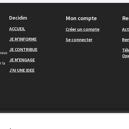
Decidim
Mon compte
Re
ACCUEIL
Créer un compte
Act
JE M'INFORME
Se connecter
Re
JE CONTRIBUE
Tél
gneux
Op
JE M'ENGAGE
r la
J'AI UNE IDEE