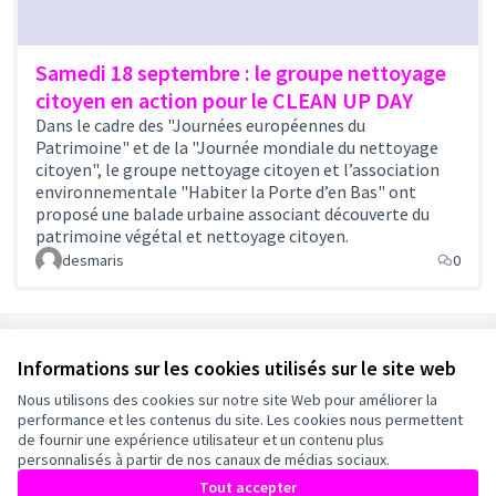
Samedi 18 septembre : le groupe nettoyage
citoyen en action pour le CLEAN UP DAY
Dans le cadre des "Journées européennes du
Patrimoine" et de la "Journée mondiale du nettoyage
citoyen", le groupe nettoyage citoyen et l’association
environnementale "Habiter la Porte d’en Bas" ont
proposé une balade urbaine associant découverte du
patrimoine végétal et nettoyage citoyen.
desmaris
0
Référence : bag-ASSE-2021-06-14
Informations sur les cookies utilisés sur le site web
Nous utilisons des cookies sur notre site Web pour améliorer la
Conditions d'utilisation
performance et les contenus du site. Les cookies nous permettent
Paramètres des cookies
de fournir une expérience utilisateur et un contenu plus
Mairie de Bagneux sur X
Mairie de Bagneux sur Facebook
Mairie de Bagneux sur Instagram
Mairie de Bagneux sur YouTube
personnalisés à partir de nos canaux de médias sociaux.
(Lien externe)
(Lien externe)
(Lien externe)
(Lien externe)
Tout accepter