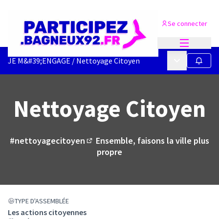
Se connecter
Menu princi
Menu principa
JE M&#39;ENGAGE
/
Nettoyage Citoyen
Suivre
Nettoyage Citoyen
#nettoyagecitoyen
Ensemble, faisons la ville plus
(Lien externe)
propre
TYPE D'ASSEMBLÉE
Les actions citoyennes