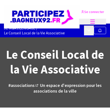
Se connecter
Menu princi
JE M&#39;ENGAGE
/
Menu principa
Suivre
Le Conseil Local de la Vie Associative
Le Conseil Local de
la Vie Associative
#associations
Un espace d'expression pour les
(Lien externe)
associations de la ville