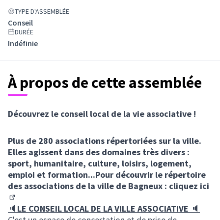
TYPE D'ASSEMBLÉE
Conseil
DURÉE
Indéfinie
À propos de cette assemblée
Découvrez le conseil local de la vie associative !
Plus de 280 associations répertoriées sur la ville.
Elles agissent dans des domaines très divers :
sport, humanitaire, culture, loisirs, logement,
emploi et formation...Pour découvrir le répertoire
des associations de la ville de Bagneux :
cliquez ici
(Lien externe)
🔈
LE CONSEIL LOCAL DE LA VILLE ASSOCIATIVE
🔈
C'est un espace de concertation et de prise de