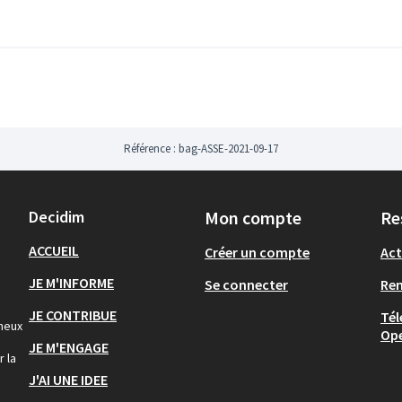
Référence : bag-ASSE-2021-09-17
Decidim
Mon compte
Re
ACCUEIL
Créer un compte
Act
JE M'INFORME
Se connecter
Re
JE CONTRIBUE
Tél
gneux
Op
JE M'ENGAGE
r la
J'AI UNE IDEE