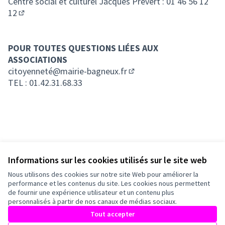
Centre social et culturel Jacques Prévert :
01 46 56 12
12
(Lien externe)
POUR TOUTES QUESTIONS LIÉES AUX
ASSOCIATIONS
citoyenneté@mairie-bagneux.fr
(S'ouvre dans un nouvel o
TEL : 01.42.31.68.33
Informations sur les cookies utilisés sur le site web
Nous utilisons des cookies sur notre site Web pour améliorer la
Conditions d'utilisation
performance et les contenus du site. Les cookies nous permettent
Paramètres des cookies
de fournir une expérience utilisateur et un contenu plus
Mairie de Bagneux sur X
Mairie de Bagneux sur Facebook
Mairie de Bagneux sur Instagram
Mairie de Bagneux sur YouTube
personnalisés à partir de nos canaux de médias sociaux.
(Lien externe)
(Lien externe)
(Lien externe)
(Lien externe)
Tout accepter