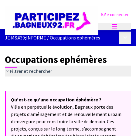
Se connecter
Menu princi
Menu p
JE M&#39;INFORME
/
Occupations ephémères
Occupations ephémères
Filtrer et rechercher
Passer la carte
Leaflet
|
©
OpenStreetMap
contributors
L'élément suivant est une carte qui présente les éléments de cet
+
Qu’est-ce qu’une occupation éphémère ?
−
Ville en perpétuelle évolution, Bagneux porte des
projets d’aménagement et de renouvellement urbain
d’envergure pour construire la ville de demain. Ces
projets, conçus sur le long terme, s’accompagnent