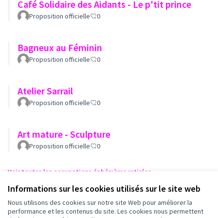
Café Solidaire des Aidants - Le p'tit prince
Proposition officielle
0
Bagneux au Féminin
Proposition officielle
0
Atelier Sarrail
Proposition officielle
0
Art mature - Sculpture
Proposition officielle
0
Voir toutes les occupations éphémères retirées
Informations sur les cookies utilisés sur le site web
Nous utilisons des cookies sur notre site Web pour améliorer la
Conditions d'utilisation
performance et les contenus du site. Les cookies nous permettent
Paramètres des cookies