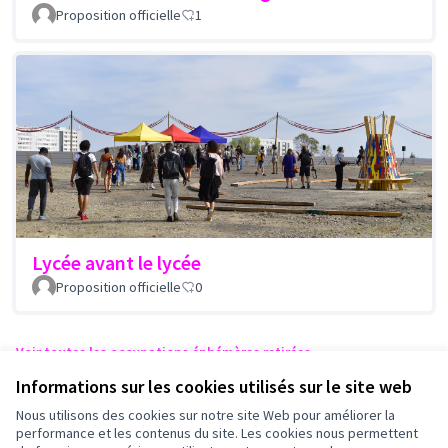
Proposition officielle
1
Lycée avant le lycée
Proposition officielle
0
Voir toutes les occupations éphémères retirées
Informations sur les cookies utilisés sur le site web
Nous utilisons des cookies sur notre site Web pour améliorer la
Conditions d'utilisation
performance et les contenus du site. Les cookies nous permettent
Paramètres des cookies