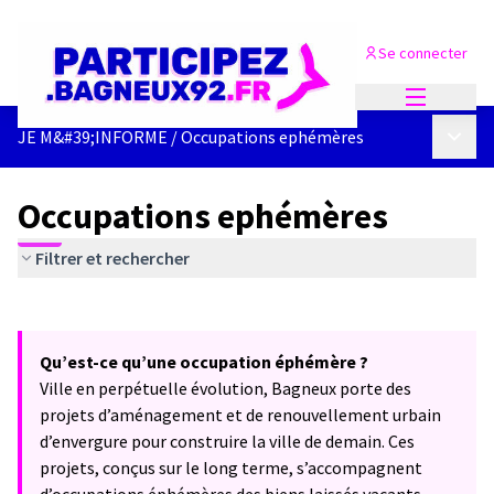
Se connecter
Menu princi
Menu p
JE M&#39;INFORME
/
Occupations ephémères
Occupations ephémères
Filtrer et rechercher
Passer la carte
Leaflet
|
©
OpenStreetMap
contributors
L'élément suivant est une carte qui présente les éléments de cet
+
Qu’est-ce qu’une occupation éphémère ?
−
Ville en perpétuelle évolution, Bagneux porte des
projets d’aménagement et de renouvellement urbain
d’envergure pour construire la ville de demain. Ces
projets, conçus sur le long terme, s’accompagnent