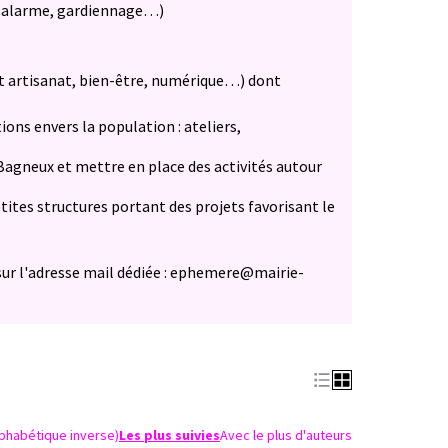
és (alarme, gardiennage…)
et artisanat, bien-être, numérique…) dont
ons envers la population : ateliers,
à Bagneux et mettre en place des activités autour
etites structures portant des projets favorisant le
sur l'adresse mail dédiée : ephemere@mairie-
lphabétique inverse)
Les plus suivies
Avec le plus d'auteurs