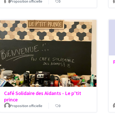
Proposition officielle
0
F
Café Solidaire des Aidants - Le p'tit
prince
Proposition officielle
0