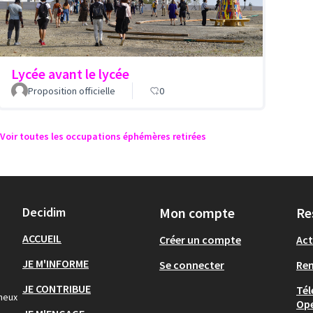
Lycée avant le lycée
Proposition officielle
0
Voir toutes les occupations éphémères retirées
Decidim
Mon compte
Re
ACCUEIL
Créer un compte
Act
JE M'INFORME
Se connecter
Re
JE CONTRIBUE
Tél
gneux
Op