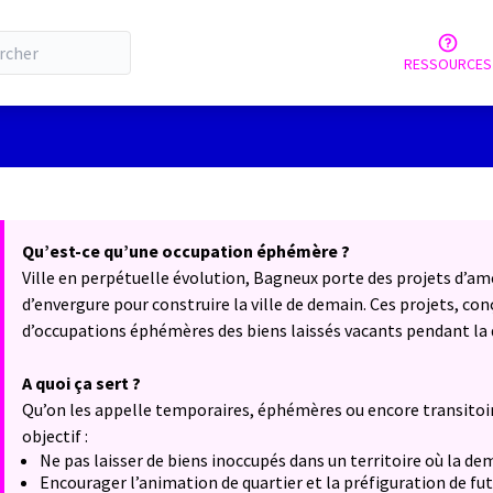
RESSOURCES
 la carte
 suivant est une carte qui présente les éléments de cette page comm
Qu’est-ce qu’une occupation éphémère ?
Ville en perpétuelle évolution, Bagneux porte des projets d’
d’envergure pour construire la ville de demain. Ces projets, c
d’occupations éphémères des biens laissés vacants pendant la 
A quoi ça sert ?
Qu’on les appelle temporaires, éphémères ou encore transitoir
objectif :
Ne pas laisser de biens inoccupés dans un territoire où la de
Encourager l’animation de quartier et la préfiguration de fu