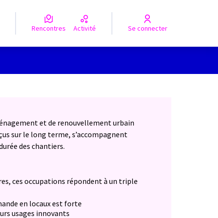
Rencontres
Activité
Se connecter
Leaflet
|
©
OpenStreetMap
contributors
e des points de carte. L'élément peut être utilisé avec un lecteur
aménagement et de renouvellement urbain
onçus sur le long terme, s’accompagnent
durée des chantiers.
es, ces occupations répondent à un triple
mande en locaux est forte
turs usages innovants