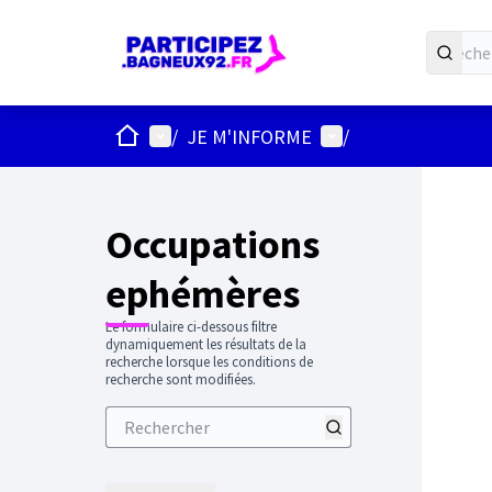
ACCUEIL
Menu principal
Menu utilisateur
/
JE M'INFORME
/
Passer
L'élément
+
−
Occupations
ephémères
Le formulaire ci-dessous filtre
dynamiquement les résultats de la
recherche lorsque les conditions de
recherche sont modifiées.