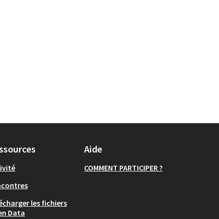
ssources
Aide
ivité
COMMENT PARTICIPER ?
ncontres
écharger les fichiers
en Data