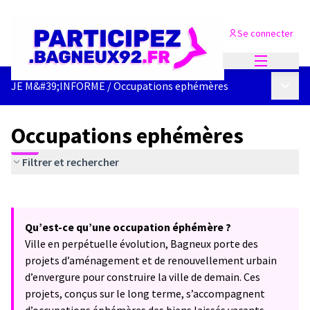
Se connecter
Menu princi
Menu p
JE M&#39;INFORME
/
Occupations ephémères
Occupations ephémères
Filtrer et rechercher
Passer la carte
Leaflet
|
©
OpenStreetMap
contributors
L'élément suivant est une carte qui présente les éléments de cet
+
Qu’est-ce qu’une occupation éphémère ?
−
Ville en perpétuelle évolution, Bagneux porte des
projets d’aménagement et de renouvellement urbain
d’envergure pour construire la ville de demain. Ces
projets, conçus sur le long terme, s’accompagnent