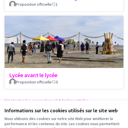
Proposition officielle
1
Lycée avant le lycée
Proposition officielle
0
Voir toutes les occupations éphémères retirées
Informations sur les cookies utilisés sur le site web
Nous utilisons des cookies sur notre site Web pour améliorer la
Conditions d'utilisation
performance et les contenus du site. Les cookies nous permettent
Paramètres des cookies