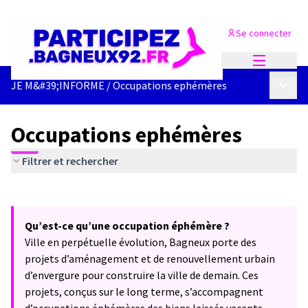
Se connecter
Menu princi
Menu p
JE M&#39;INFORME
/
Occupations ephémères
Occupations ephémères
Filtrer et rechercher
Passer la carte
Leaflet
|
©
OpenStreetMap
contributors
L'élément suivant est une carte qui présente les éléments de cet
+
Qu’est-ce qu’une occupation éphémère ?
−
Ville en perpétuelle évolution, Bagneux porte des
projets d’aménagement et de renouvellement urbain
d’envergure pour construire la ville de demain. Ces
projets, conçus sur le long terme, s’accompagnent