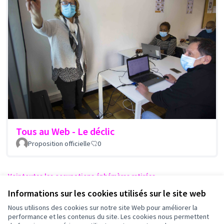
Tous au Web - Le déclic
Proposition officielle
0
Voir toutes les occupations éphémères retirées
Informations sur les cookies utilisés sur le site web
Nous utilisons des cookies sur notre site Web pour améliorer la
Conditions d'utilisation
performance et les contenus du site. Les cookies nous permettent
Paramètres des cookies