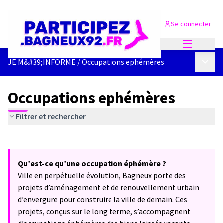
Se connecter
Menu princi
Menu p
JE M&#39;INFORME
/
Occupations ephémères
Occupations ephémères
Filtrer et rechercher
Passer la carte
Leaflet
|
©
OpenStreetMap
contributors
L'élément suivant est une carte qui présente les éléments de cet
+
Qu’est-ce qu’une occupation éphémère ?
−
Ville en perpétuelle évolution, Bagneux porte des
projets d’aménagement et de renouvellement urbain
d’envergure pour construire la ville de demain. Ces
projets, conçus sur le long terme, s’accompagnent