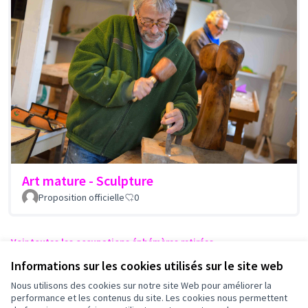
Art mature - Sculpture
Proposition officielle
0
Voir toutes les occupations éphémères retirées
Informations sur les cookies utilisés sur le site web
Nous utilisons des cookies sur notre site Web pour améliorer la
Conditions d'utilisation
performance et les contenus du site. Les cookies nous permettent
Paramètres des cookies