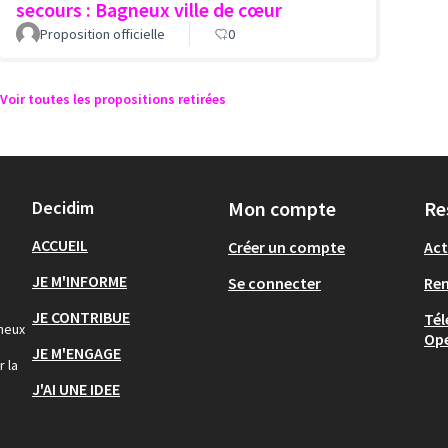
secours : Bagneux ville de cœur
Proposition officielle
0
Voir toutes les propositions retirées
Decidim
Mon compte
Re
ACCUEIL
Créer un compte
Act
JE M'INFORME
Se connecter
Re
JE CONTRIBUE
Tél
gneux
Op
JE M'ENGAGE
r la
J'AI UNE IDEE