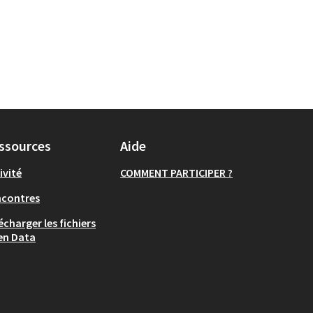
ssources
Aide
ivité
COMMENT PARTICIPER ?
ncontres
écharger les fichiers
en Data