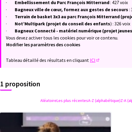
·
Embellissement du Parc François Mitterrand
: 427 voix
·
Bagneux ville de cœur, formez aux gestes de
secours
: 
·
Terrain de basket 3x3 au parc François Mitterrand (proj
·
Not’Multipark (projet du conseil des enfants
) : 326 voix
·
Bagneux Connecté - matériel numérique (projet jeune
Vous devez activer tous les cookies pour voir ce contenu.
Modifier les paramètres des cookies
Tableau détaillé des résultats en cliquant
ICI
(Lien externe)
1 proposition
Aléatoire
Les plus récentes
A-Z (alphabétique)
Z-A (a