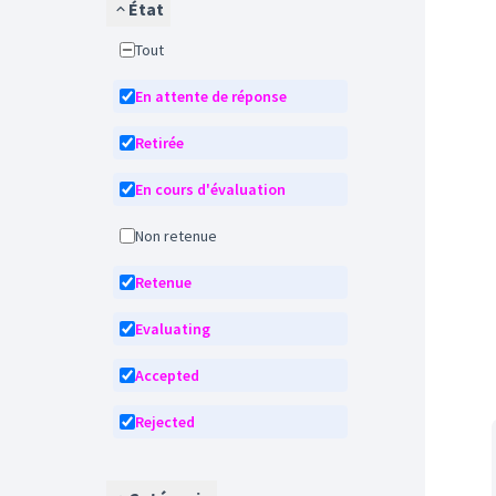
État
Tout
En attente de réponse
Retirée
En cours d'évaluation
Non retenue
Retenue
Evaluating
Accepted
Rejected