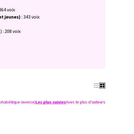
364 voix
et jeunes)
: 343 voix
s
) : 208 voix
lphabétique inverse)
Les plus suivies
Avec le plus d'auteurs