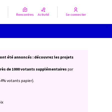
Rencontres
Activité
Se connecter
Leaflet
|
©
OpenStreetMap
contributors
e des points de carte. L'élément peut être utilisé avec un lecteur
f ont été annoncés : découvrez les projets
rès de 1000 votants supplémentaires
par
54% votants papier).
oix