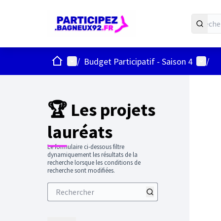
ACCUEIL
Menu principal
Menu u
/
Budget Participatif - Saison 4
/
Passer
L'élément
+
−
🏆 Les projets
lauréats
Le formulaire ci-dessous filtre
dynamiquement les résultats de la
recherche lorsque les conditions de
recherche sont modifiées.