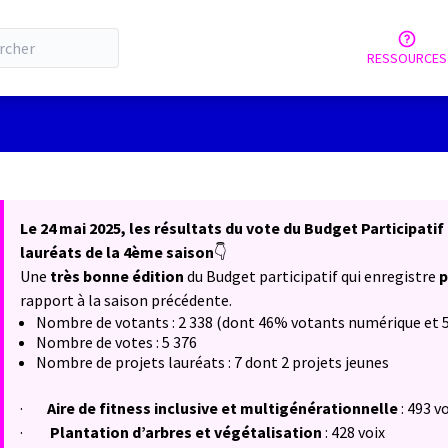
RESSOURCES
tilisateur
 la carte
 suivant est une carte qui présente les éléments de cette page comm
Le 24 mai 2025, les résultats du vote du Budget Participati
lauréats de la 4ème saison
👇
Une
très bonne édition
du Budget participatif qui enregistre
p
rapport à la saison précédente.
Nombre de votants : 2 338 (dont 46% votants numérique et 
Nombre de votes : 5 376
Nombre de projets lauréats : 7 dont 2 projets jeunes
·
Aire de fitness inclusive et multigénérationnelle
: 493 v
·
Plantation d’arbres et végétalisation
:
428 voix