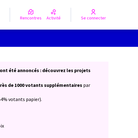
Rencontres
Activité
Se connecter
Leaflet
|
©
OpenStreetMap
contributors
e des points de carte. L'élément peut être utilisé avec un lecteur
f ont été annoncés : découvrez les projets
rès de 1000 votants supplémentaires
par
54% votants papier).
oix