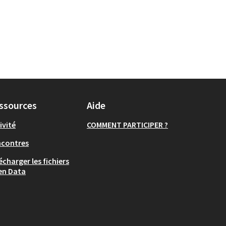
ssources
Aide
ivité
COMMENT PARTICIPER ?
ncontres
écharger les fichiers
en Data