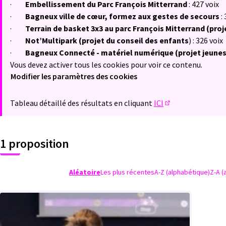
·
Embellissement du Parc François Mitterrand
: 427 voix
·
Bagneux ville de cœur, formez aux gestes de
secours
: 
·
Terrain de basket 3x3 au parc François Mitterrand (proj
·
Not’Multipark (projet du conseil des enfants
) : 326 voix
·
Bagneux Connecté - matériel numérique (projet jeune
Vous devez activer tous les cookies pour voir ce contenu.
Modifier les paramètres des cookies
Tableau détaillé des résultats en cliquant
ICI
(Lien externe)
1 proposition
Aléatoire
Les plus récentes
A-Z (alphabétique)
Z-A (