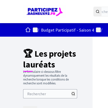
ACCUEIL
Menu principal
Menu u
/
Budget Participatif - Saison 4
/
Passer
L'élément
+
−
🏆 Les projets
lauréats
Le formulaire ci-dessous filtre
dynamiquement les résultats de la
recherche lorsque les conditions de
recherche sont modifiées.