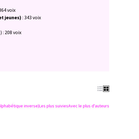
364 voix
et jeunes)
: 343 voix
s
) : 208 voix
alphabétique inverse)
Les plus suivies
Avec le plus d'auteurs