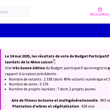
RESSOURCES
tilisateur
 la carte
 suivant est une carte qui présente les éléments de cette page comm
Le 24 mai 2025, les résultats du vote du Budget Participati
lauréats de la 4ème saison
👇
Une
très bonne édition
du Budget participatif qui enregistre
p
rapport à la saison précédente.
Nombre de votants : 2 338 (dont 46% votants numérique et 
Nombre de votes : 5 376
Nombre de projets lauréats : 7 dont 2 projets jeunes
·
Aire de fitness inclusive et multigénérationnelle
: 493 v
·
Plantation d’arbres et végétalisation
:
428 voix