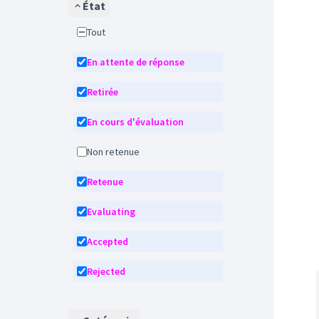
État
Tout
En attente de réponse
Retirée
En cours d'évaluation
Non retenue
Retenue
Evaluating
Accepted
Rejected