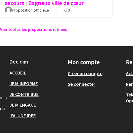
secours : Bagneux ville de cœur
Proposition officielle
0
Voir toutes les propositions retirées
Decidim
Mon compte
Re
ACCUEIL
Créer un compte
Act
JE M'INFORME
Se connecter
Re
JE CONTRIBUE
Tél
gneux
Op
JE M'ENGAGE
r la
J'AI UNE IDEE