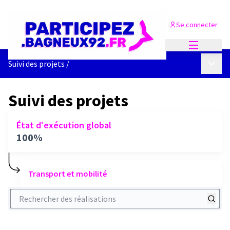
Se connecter
Menu princi
Menu p
Suivi des projets
/
Suivi des projets
État d'exécution global
100%
Transport et mobilité
Rechercher des réalisations