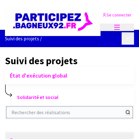
Se connecter
Menu princi
Menu p
Suivi des projets
/
Suivi des projets
État d'exécution global
Solidarité et social
Rechercher des réalisations