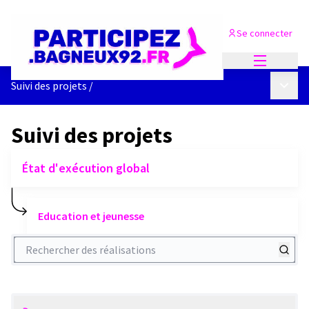
Se connecter
Menu princi
Menu p
Suivi des projets
/
Suivi des projets
État d'exécution global
Education et jeunesse
Rechercher des réalisations