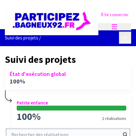
Se connecter
Menu princi
Menu p
Suivi des projets
/
Suivi des projets
État d'exécution global
100%
Petite enfance
100%
2 réalisations
Rechercher des réalisations