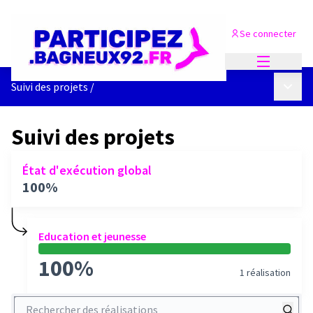
Se connecter
Menu princi
Menu p
Suivi des projets
/
Suivi des projets
État d'exécution global
100%
Education et jeunesse
100%
1 réalisation
Rechercher des réalisations