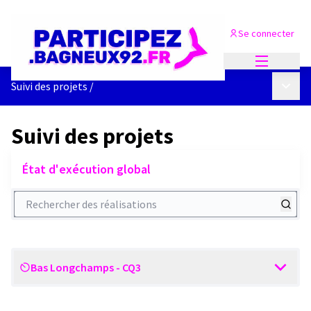
Se connecter
Menu princi
Menu p
Suivi des projets
/
Suivi des projets
État d'exécution global
Rechercher des réalisations
Bas Longchamps - CQ3
Scope