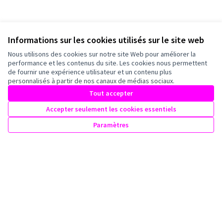
Informations sur les cookies utilisés sur le site web
Nous utilisons des cookies sur notre site Web pour améliorer la
performance et les contenus du site. Les cookies nous permettent
de fournir une expérience utilisateur et un contenu plus
personnalisés à partir de nos canaux de médias sociaux.
Tout accepter
Accepter seulement les cookies essentiels
Paramètres
Conditions d'utilisation
Paramètres des cookies
Mairie de Bagneux sur X
Mairie de Bagneux sur Facebook
Mairie de Bagneux sur Instagram
Mairie de Bagneux sur YouTube
(Lien externe)
(Lien externe)
(Lien externe)
(Lien externe)
Licence Cre
(Lien extern
(Lien externe)
Site réalisé grâce au
logiciel libre Decidim
.