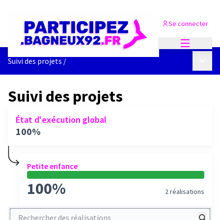
Se connecter
Menu princi
Menu p
Suivi des projets
/
Suivi des projets
État d'exécution global
100%
Petite enfance
100%
2 réalisations
Rechercher des réalisations