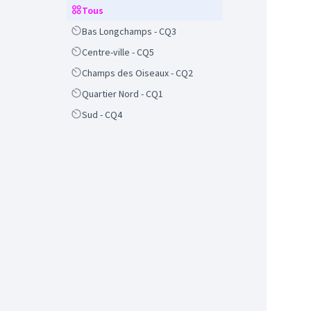
Scope
Tous
Scope
Bas Longchamps - CQ3
Scope
Centre-ville - CQ5
Scope
Champs des Oiseaux - CQ2
Scope
Quartier Nord - CQ1
Scope
Sud - CQ4