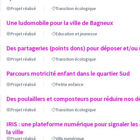
Projet réalisé
Transition écologique
Une ludomobile pour la ville de Bagneux
Projet réalisé
Education et jeunesse
Des partageries (points dons) pour déposer et/ou 
Projet réalisé
Transition écologique
Parcours motricité enfant dans le quartier Sud
Projet réalisé
Petite enfance
Des poulaillers et composteurs pour réduire nos d
Projet réalisé
Transition écologique
IRIS : une plateforme numérique pour signaler le
la ville
Projet réalisé
Ville numérique