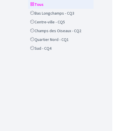
Scope
Tous
Scope
Bas Longchamps - CQ3
Scope
Centre-ville - CQ5
Scope
Champs des Oiseaux - CQ2
Scope
Quartier Nord - CQ1
Scope
Sud - CQ4