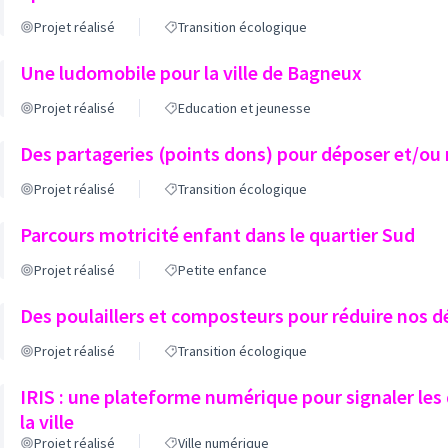
Projet réalisé
Transition écologique
Une ludomobile pour la ville de Bagneux
Projet réalisé
Education et jeunesse
Des partageries (points dons) pour déposer et/ou 
Projet réalisé
Transition écologique
Parcours motricité enfant dans le quartier Sud
Projet réalisé
Petite enfance
Des poulaillers et composteurs pour réduire nos d
Projet réalisé
Transition écologique
IRIS : une plateforme numérique pour signaler le
la ville
Projet réalisé
Ville numérique