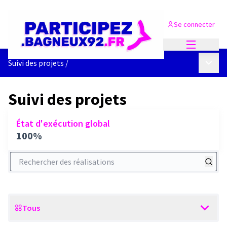
Se connecter
Menu princi
Menu p
Suivi des projets
/
Suivi des projets
État d'exécution global
100%
Rechercher des réalisations
Tous
Scope