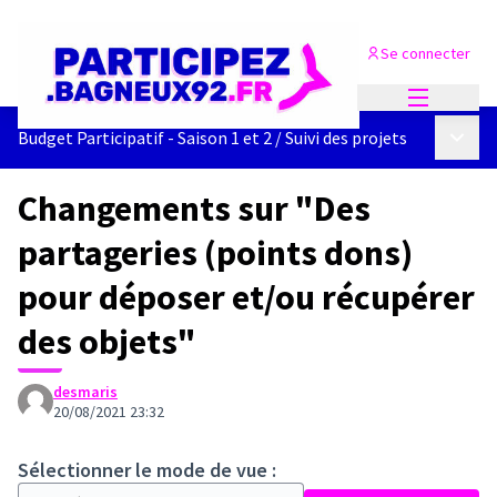
Se connecter
Menu princi
Menu p
Budget Participatif - Saison 1 et 2
/
Suivi des projets
Changements sur "Des
partageries (points dons)
pour déposer et/ou récupérer
des objets"
desmaris
20/08/2021 23:32
Sélectionner le mode de vue :