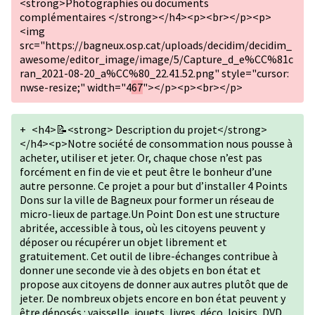
<strong>Photographies ou documents
complémentaires </strong></h4><p><br></p><p>
<img
src="https://bagneux.osp.cat/uploads/decidim/decidim_
awesome/editor_image/image/5/Capture_d_e%CC%81c
ran_2021-08-20_a%CC%80_22.41.52.png" style="cursor:
nwse-resize;" width="4
67
"></p><p><br></p>
+
<h4>📝<strong> Description du projet</strong>
</h4><p>Notre société de consommation nous pousse à
acheter, utiliser et jeter. Or, chaque chose n’est pas
forcément en fin de vie et peut être le bonheur d’une
autre personne. Ce projet a pour but d’installer 4 Points
Dons sur la ville de Bagneux pour former un réseau de
micro-lieux de partage.Un Point Don est une structure
abritée, accessible à tous, où les citoyens peuvent y
déposer ou récupérer un objet librement et
gratuitement. Cet outil de libre-échanges contribue à
donner une seconde vie à des objets en bon état et
propose aux citoyens de donner aux autres plutôt que de
jeter. De nombreux objets encore en bon état peuvent y
être déposés : vaisselle, jouets, livres, déco, loisirs, DVD,