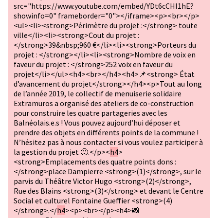
src="https://www.youtube.com/embed/YDt6cCHI1hE?
showinfo=0" frameborder="0"></iframe><p><br></p>
<ul><li><strong>Périmètre du projet :</strong> toute
ville</li><li><strong>Cout du projet :
</strong>39&nbsp;960 €</li><li><strong>Porteurs du
projet : </strong></li><li><strong>Nombre de voix en
faveur du projet : </strong>252 voix en faveur du
projet</li></ul><h4><br></h4><h4>📌<strong> État
d’avancement du projet</strong></h4><p>Tout au long
de l’année 2019, le collectif de menuiserie solidaire
Extramuros a organisé des ateliers de co-construction
pour construire les quatre partageries avec les
Balnéolais.e.s ! Vous pouvez aujourd’hui déposer et
prendre des objets en différents points de la commune !
N’hésitez pas à nous contacter si vous voulez participer à
la gestion du projet 🙂.</p><
h4
>
<strong>Emplacements des quatre points dons :
</strong>place Dampierre <strong>(1)</strong>, sur le
parvis du Théâtre Victor Hugo <strong>(2)</strong>,
Rue des Blains <strong>(3)</strong> et devant le Centre
Social et culturel Fontaine Gueffier <strong>(4)
</strong>.</
h4
><p><br></p><h4>📸