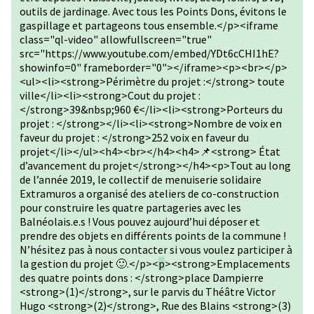
outils de jardinage. Avec tous les Points Dons, évitons le
gaspillage et partageons tous ensemble.</p><iframe
class="ql-video" allowfullscreen="true"
src="https://www.youtube.com/embed/YDt6cCHI1hE?
showinfo=0" frameborder="0"></iframe><p><br></p>
<ul><li><strong>Périmètre du projet :</strong> toute
ville</li><li><strong>Cout du projet :
</strong>39&nbsp;960 €</li><li><strong>Porteurs du
projet : </strong></li><li><strong>Nombre de voix en
faveur du projet : </strong>252 voix en faveur du
projet</li></ul><h4><br></h4><h4>📌<strong> État
d’avancement du projet</strong></h4><p>Tout au long
de l’année 2019, le collectif de menuiserie solidaire
Extramuros a organisé des ateliers de co-construction
pour construire les quatre partageries avec les
Balnéolais.e.s ! Vous pouvez aujourd’hui déposer et
prendre des objets en différents points de la commune !
N’hésitez pas à nous contacter si vous voulez participer à
la gestion du projet 🙂.</p><
p
><strong>Emplacements
des quatre points dons : </strong>place Dampierre
<strong>(1)</strong>, sur le parvis du Théâtre Victor
Hugo <strong>(2)</strong>, Rue des Blains <strong>(3)