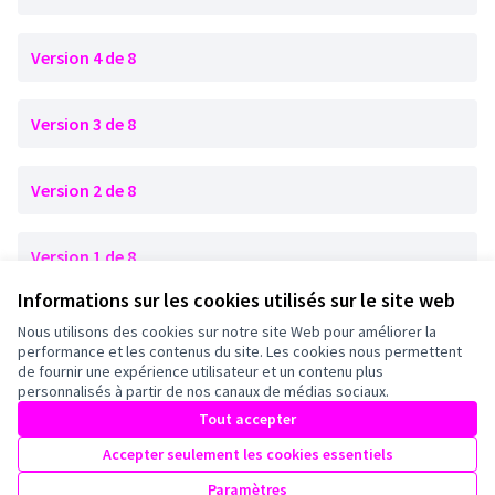
Version 4 de 8
Version 3 de 8
Version 2 de 8
Version 1 de 8
Informations sur les cookies utilisés sur le site web
Nous utilisons des cookies sur notre site Web pour améliorer la
Conditions d'utilisation
performance et les contenus du site. Les cookies nous permettent
Paramètres des cookies
de fournir une expérience utilisateur et un contenu plus
Mairie de Bagneux sur X
Mairie de Bagneux sur Facebook
Mairie de Bagneux sur Instagram
Mairie de Bagneux sur YouTube
personnalisés à partir de nos canaux de médias sociaux.
(Lien externe)
(Lien externe)
(Lien externe)
(Lien externe)
Tout accepter
Accepter seulement les cookies essentiels
Licence Cre
(Lien extern
Paramètres