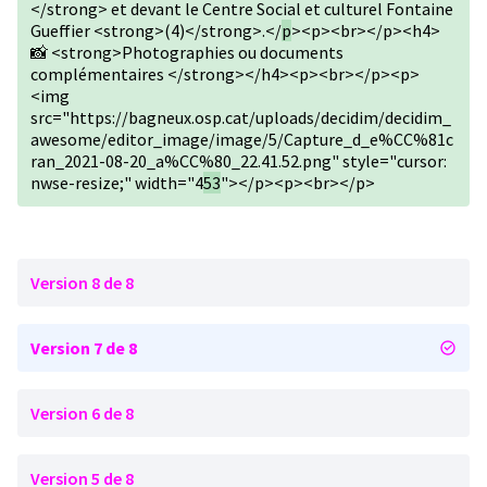
</strong> et devant le Centre Social et culturel Fontaine
Gueffier <strong>(4)</strong>.</
p
><p><br></p><h4>
📸 <strong>Photographies ou documents
complémentaires </strong></h4><p><br></p><p>
<img
src="https://bagneux.osp.cat/uploads/decidim/decidim_
awesome/editor_image/image/5/Capture_d_e%CC%81c
ran_2021-08-20_a%CC%80_22.41.52.png" style="cursor:
nwse-resize;" width="4
53
"></p><p><br></p>
Version 8 de 8
Version 7 de 8
Version 6 de 8
Version 5 de 8