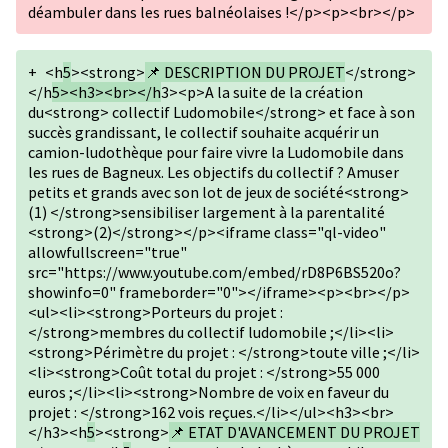
déambuler dans les rues balnéolaises !</p><p><br></p>
+
<h
5
><strong>
📌 DESCRIPTION DU PROJET
</strong>
</h
5><h3><br></h
3><p>A la suite de la création
du<strong> collectif Ludomobile</strong> et face à son
succès grandissant, le collectif souhaite acquérir un
camion-ludothèque pour faire vivre la Ludomobile dans
les rues de Bagneux. Les objectifs du collectif ? Amuser
petits et grands avec son lot de jeux de société<strong>
(1) </strong>sensibiliser largement à la parentalité
<strong>(2)</strong></p><iframe class="ql-video"
allowfullscreen="true"
src="https://www.youtube.com/embed/rD8P6BS520o?
showinfo=0" frameborder="0"></iframe><p><br></p>
<ul><li><strong>Porteurs du projet :
</strong>membres du collectif ludomobile ;</li><li>
<strong>Périmètre du projet : </strong>toute ville ;</li>
<li><strong>Coût total du projet : </strong>55 000
euros ;</li><li><strong>Nombre de voix en faveur du
projet : </strong>162 vois reçues.</li></ul><h3><br>
</h3><h
5
><strong>
📌 ETAT D'AVANCEMENT DU PROJET