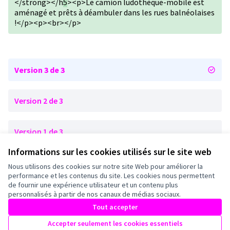
</strong></h
5
><p>Le camion ludothèque-mobile est
aménagé et prêts à déambuler dans les rues balnéolaises
!</p><p><br></p>
Version 3 de 3
Version 2 de 3
Version 1 de 3
Informations sur les cookies utilisés sur le site web
Nous utilisons des cookies sur notre site Web pour améliorer la
Conditions d'utilisation
performance et les contenus du site. Les cookies nous permettent
Paramètres des cookies
de fournir une expérience utilisateur et un contenu plus
Mairie de Bagneux sur X
Mairie de Bagneux sur Facebook
Mairie de Bagneux sur Instagram
Mairie de Bagneux sur YouTube
personnalisés à partir de nos canaux de médias sociaux.
(Lien externe)
(Lien externe)
(Lien externe)
(Lien externe)
Tout accepter
Accepter seulement les cookies essentiels