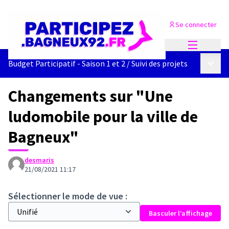
Se connecter
Menu princi
Menu p
Budget Participatif - Saison 1 et 2
/
Suivi des projets
Changements sur "Une
ludomobile pour la ville de
Bagneux"
desmaris
21/08/2021 11:17
Sélectionner le mode de vue :
Basculer l’affichage