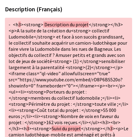
Description (Français)
-
<h
3
><strong>
Description du projet
</strong></h3>
<p>A la suite de la création du<strong> collectif
Ludomobile</strong> et face à son succès grandissant,
le collectif souhaite acquérir un camion-ludothèque pour
faire vivre la Ludomobile dans les rues de Bagneux. Les
objectifs du collectif ? Amuser petits et grands avec son
lot de jeux de société<strong> (1) </strong>sensibiliser
largement à la parentalité <strong>(2)</strong></p>
<iframe class="ql-video" allowfullscreen="true"
src="https://www.youtube.com/embed/rD8P6BS520o?
showinfo=0" frameborder="0"></iframe><p><br></p>
<ul><li><strong>Porteurs du projet :
</strong>membres du collectif ludomobile ;</li><li>
<strong>Périmètre du projet : </strong>toute ville ;</li>
<li><strong>Coût total du projet : </strong>55 000
euros ;</li><li><strong>Nombre de voix en faveur du
projet : </strong>162 vois reçues.</li></ul><h3><br>
</h3><h
3
><strong>
Suivi du projet
</strong></h
3
><p>Le
camion ludothèque-mobile est aménagé et prêts à