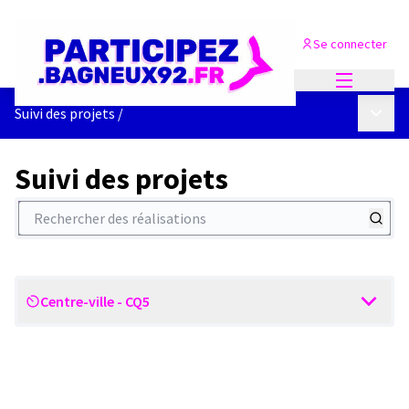
Se connecter
Menu princi
Menu p
Suivi des projets
/
Suivi des projets
Rechercher des réalisations
Centre-ville - CQ5
Scope